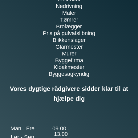
Nedrivning
Maler
Tømrer
Brolægger
Pris på gulvafslibning
Blikkenslager
Glarmester
Murer
Byggefirma
Kloakmester
Byggesagkyndig
Vores dygtige rådgivere sidder klar til at
hjælpe dig
Man - Fre
09.00 -
13.00
Lør - Søn