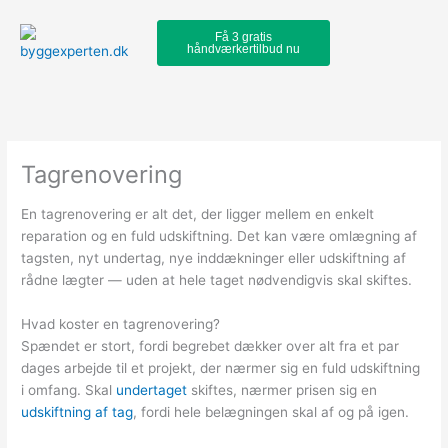
Skip
to
Få 3 gratis
håndværkertilbud nu
content
Tagrenovering
En tagrenovering er alt det, der ligger mellem en enkelt
reparation og en fuld udskiftning. Det kan være omlægning af
tagsten, nyt undertag, nye inddækninger eller udskiftning af
rådne lægter — uden at hele taget nødvendigvis skal skiftes.
Hvad koster en tagrenovering?
Spændet er stort, fordi begrebet dækker over alt fra et par
dages arbejde til et projekt, der nærmer sig en fuld udskiftning
i omfang. Skal
undertaget
skiftes, nærmer prisen sig en
udskiftning af tag
, fordi hele belægningen skal af og på igen.