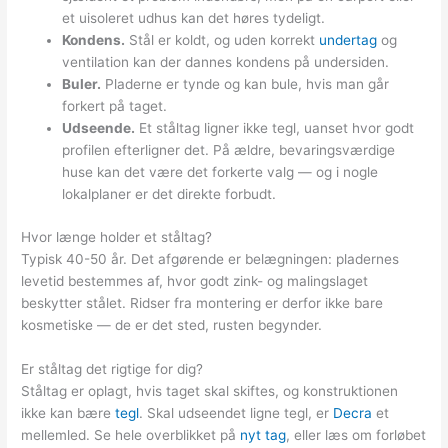
et uisoleret udhus kan det høres tydeligt.
Kondens.
Stål er koldt, og uden korrekt
undertag
og
ventilation kan der dannes kondens på undersiden.
Buler.
Pladerne er tynde og kan bule, hvis man går
forkert på taget.
Udseende.
Et ståltag ligner ikke tegl, uanset hvor godt
profilen efterligner det. På ældre, bevaringsværdige
huse kan det være det forkerte valg — og i nogle
lokalplaner er det direkte forbudt.
Hvor længe holder et ståltag?
Typisk 40-50 år. Det afgørende er belægningen: pladernes
levetid bestemmes af, hvor godt zink- og malingslaget
beskytter stålet. Ridser fra montering er derfor ikke bare
kosmetiske — de er det sted, rusten begynder.
Er ståltag det rigtige for dig?
Ståltag er oplagt, hvis taget skal skiftes, og konstruktionen
ikke kan bære
tegl
. Skal udseendet ligne tegl, er
Decra
et
mellemled. Se hele overblikket på
nyt tag
, eller læs om forløbet