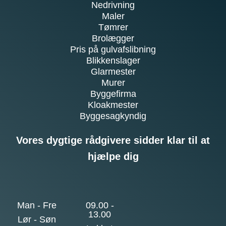
Nedrivning
Maler
Tømrer
Brolægger
Pris på gulvafslibning
Blikkenslager
Glarmester
Murer
Byggefirma
Kloakmester
Byggesagkyndig
Vores dygtige rådgivere sidder klar til at
hjælpe dig
Man - Fre
09.00 -
13.00
Lør - Søn