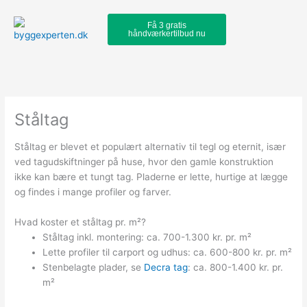
Skip
to
Få 3 gratis
håndværkertilbud nu
content
Ståltag
Ståltag er blevet et populært alternativ til tegl og eternit, især
ved tagudskiftninger på huse, hvor den gamle konstruktion
ikke kan bære et tungt tag. Pladerne er lette, hurtige at lægge
og findes i mange profiler og farver.
Hvad koster et ståltag pr. m²?
Ståltag inkl. montering: ca. 700-1.300 kr. pr. m²
Lette profiler til carport og udhus: ca. 600-800 kr. pr. m²
Stenbelagte plader, se
Decra tag
: ca. 800-1.400 kr. pr.
m²